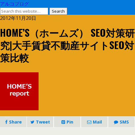
アルコブログ
2012年11月20日
HOME’S（ホームズ） SEO対策研
究|大手賃貸不動産サイトSEO対
策比較
Share
Tweet
Pin
Mail
SMS