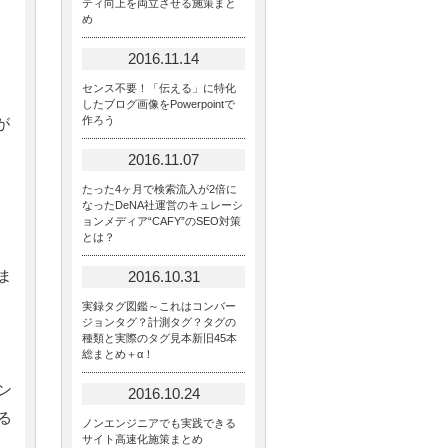
ティ向上を両立させる施策まと
め
2016.11.14
センス不要！「伝える」に特化
したブログ画像をPowerpointで
作ろう
が
2016.11.07
たった4ヶ月で検索流入が2倍に
なったDeNA社運営のキュレーシ
ョンメディア“CAFY”のSEO対策
とは？
ま
2016.10.31
実録タグ図鑑～これはコンバー
ジョンタグ？計測タグ？タグの
種類と実際のタグ見本新旧45本
総まとめ＋α！
ン
2016.10.24
る
ノンエンジニアでも実践できる
サイト高速化施策まとめ