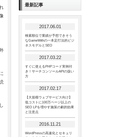
最新記事
れ
像
2017.06.01
検索順位で業績が予想できそう
なGameWithの一本足打法的ビジ
ネスモデルとSEO
外
2017.03.22
すぐに使えるPHPコード実例付
き！サーチコンソールAPIの扱い
に
方
読
2017.02.17
【大規模ウェブサービス向け】
低コストに100万ページ以上の
し
SEO LPを増やす施策の劇的効果
と注意点
2016.11.21
WordPressの高速化とセキュリ