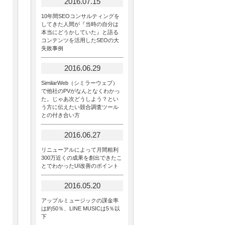
2016.07.15
10年間SEOコンサルティングを
してきた人間が『当時の自分は
本当にどうかしていた』と語る
コンテンツを活用したSEOの大
失敗事例
2016.06.29
SimilarWeb（シミラーウェブ）
で他社のPVがなんとなくわかっ
た。じゃあ次どうしよう？とい
う方に伝えたい競合調査ツール
との付き合い方
2016.06.27
リニューアルによって月間粗利
300万近くの成果を創出できたこ
とでわかったUI改善のポイント
2016.05.20
アップルミュージックの課金率
は約50％、LINE MUSICは5％以
下