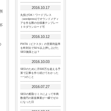
2016.10.17
所
丸投げOK！ワードプレス
（wordpress)でオウンドメディ
アを作る際の仕様書テンプレー
不
ト※ダウンロード可
2016.10.12
の
PIXTA（ピクスタ）の営業利益率
を昨対比で50％以上押し上げた
SEO施策とは？
2016.10.03
SEOのために月500万を超える予
算で記事を作り続けてわかった
一つのこと
2016.07.27
SEOの舵取りミスによって年商
数億円の新規事業が一瞬でゼロ
になった日