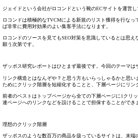
ジェイドという会社がロコンドという靴のECサイトを運営
ロコンドは積極的なTVCMによる新規のリスト獲得を行なっ
ば非常に費用対効果のよい集客手法になります。
ロコンドのソースを見てもSEO対策を意識しているとは思
願う次第です。
ザッポス研究レポートはひとまず最後です。今回のテーマは
リンク構造とはなんぞや？と思う方もいらっしゃるかと思い
ためにクリック階層を短縮化することと、下層ページにリン
前者のベストはトップページから全ての下層ページに1クリ
連ページへのリンクなどを設けることで担保することができ
理想のクリック階層
ザッポスのような数百万の商品を扱っているサイトは、末端