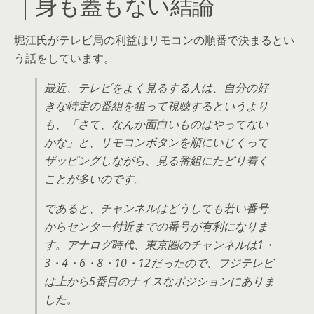
｜身も蓋もない結論
堀江氏がテレビ局の利益はリモコンの順番で決まるとい
う話をしています。
最近、テレビをよく見るする人は、自分の好
きな特定の番組を狙って視聴するというより
も、「さて、なんか面白いものはやってない
かな」と、リモコンボタンを順にいじくって
ザッピングしながら、見る番組にたどり着く
ことが多いのです。
であると、チャンネルはどうしても若い番号
からセンター付近までの番号が有利になりま
す。アナログ時代、東京圏のチャンネルは1・
3・4・6・8・10・12だったので、フジテレビ
は上から5番目のナイスなポジションにありま
した。