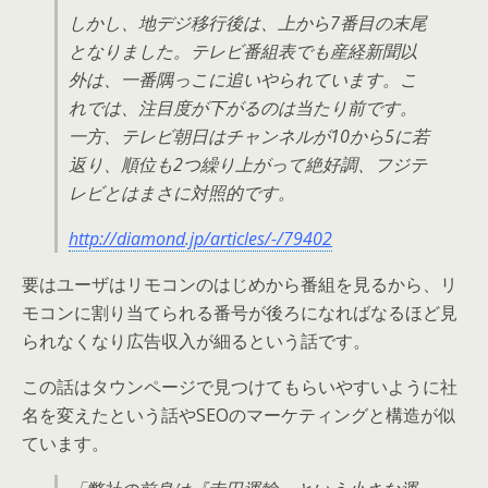
しかし、地デジ移行後は、上から7番目の末尾
となりました。テレビ番組表でも産経新聞以
外は、一番隅っこに追いやられています。こ
れでは、注目度が下がるのは当たり前です。
一方、テレビ朝日はチャンネルが10から5に若
返り、順位も2つ繰り上がって絶好調、フジテ
レビとはまさに対照的です。
http://diamond.jp/articles/-/79402
要はユーザはリモコンのはじめから番組を見るから、リ
モコンに割り当てられる番号が後ろになればなるほど見
られなくなり広告収入が細るという話です。
この話はタウンページで見つけてもらいやすいように社
名を変えたという話やSEOのマーケティングと構造が似
ています。