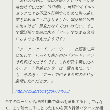
「弊社の前身は『寺田運輸』という小さな運
送会社でしたが、1976年に、当時のオイルシ
ョックによる不況を打開するために引っ越し
業を始めることになりました。電話帳に広告
を出すけど、目立たなくてはいけない。そこ
で電話帳で先頭に来る『アー』で始まる名前
にしようと考えたようです」
「アーア、アーイ、アーウ・・・と順番に声
に出して、しっくり来たのが『アート』とい
う名前だったそうです。これが功を奏したの
か、アート引越センターは一躍有名に。で
も、そのあと『アー』で始まる名前の会社が
急増したのだとか。」
http://r25.jp/society/90004033/
全てのユーザが合理的判断で商品を選択するわけではな
く、まず始めに手にとったものを買う行動パターンが相