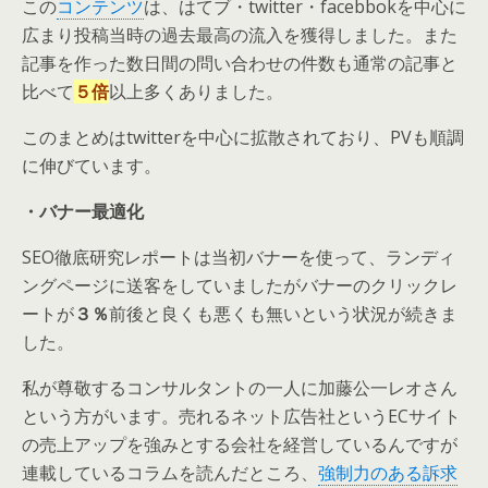
この
コンテンツ
は、はてブ・twitter・facebbokを中心に
広まり投稿当時の過去最高の流入を獲得しました。また
記事を作った数日間の問い合わせの件数も通常の記事と
比べて
５倍
以上多くありました。
このまとめはtwitterを中心に拡散されており、PVも順調
に伸びています。
・バナー最適化
SEO徹底研究レポートは当初バナーを使って、ランディ
ングページに送客をしていましたがバナーのクリックレ
ートが
３％
前後と良くも悪くも無いという状況が続きま
した。
私が尊敬するコンサルタントの一人に加藤公一レオさん
という方がいます。売れるネット広告社というECサイト
の売上アップを強みとする会社を経営しているんですが
連載しているコラムを読んだところ、
強制力のある訴求